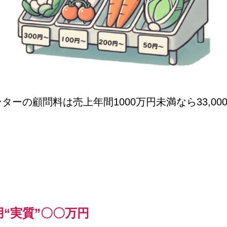
ターの顧問料は売上年間1000万円未満なら33,0
。
“実質”〇〇万円