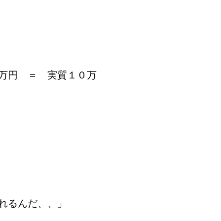
万円 ＝ 実質１０万
れるんだ、、」