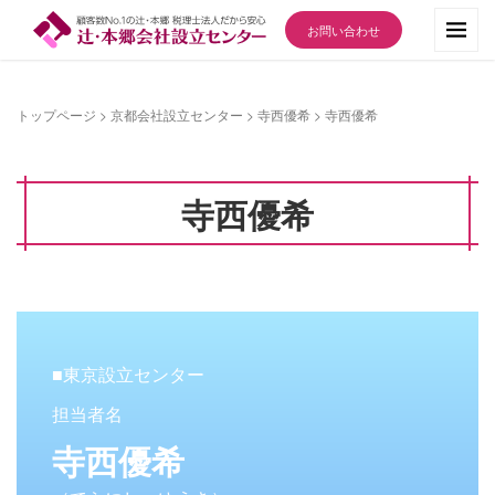
お問い合わせ
トップページ
>
京都会社設立センター
>
寺西優希
>
寺西優希
寺西優希
■東京設立センター
担当者名
寺西優希