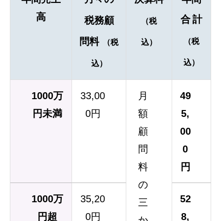
高
合
計
税務顧
（税
問料
（税
（税
込）
込）
込）
1000万
33,00
月
49
円未満
0円
額
5,
顧
00
問
0
料
円
の
1000万
35,20
52
三
円超
0円
8,
か