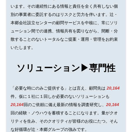
います。その連続性にある情報と責任を全く共有しない個
別の事業者に委託するのはリスクと労力を伴います。辻・
本郷会社設立センターの顧問サービスを中核に、常にソリ
ューション間での連携、情報共有を図りながら、間断・分
散することのないトータルなご提案・運用・管理をお約束
いたします。
ソリューション▶専門性
「必要な時にのみご提供する」とは言え、顧問先は
20,164
件。仮に１社に１回しか必要のないソリューションも
20,164
回のご依頼に備え最新の情報を調査研究し、
20,164
回の経験・ノウハウを蓄積することになります。量がクオ
リティを生み、そのクオリティが皆様のお役にたつ。そん
な好循環が辻・本郷グループの強みです。