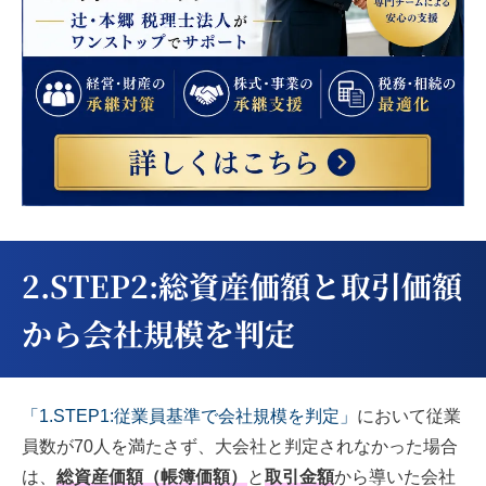
2.STEP2:
総資産価額と取引価額
から会社規模を判定
「1.STEP1:従業員基準で会社規模を判定」
において従業
員数が70人を満たさず、大会社と判定されなかった場合
は、
総
資産価額（帳簿価額）
と
取引金額
から導いた会社