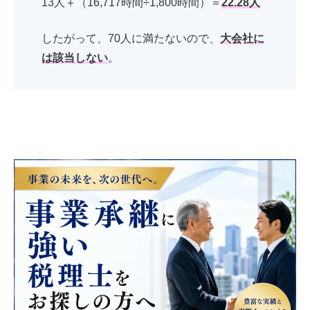
13人＋（
16,717時間
÷1,800時間）＝
22.28人
したがって、70人に満たないので、
大会社に
は該当しない
。