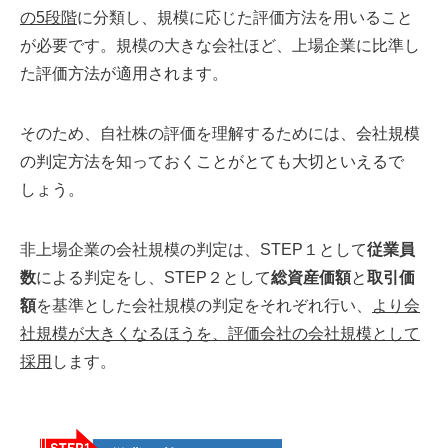
の5段階
に分類し、規模に応じた評価方法を用いること
が必要です。規
模の大きな会社ほど、上場企業に
比準し
た評価方法が適用されます。
そのため、自社株の評価を理解するためには、
会社規模
の判定方法を知っておくことがとても大切といえるで
しょう。
非上場企業の会社規模の判定は、STEP１として
従業員
数
による判定をし、STEP２として
総資産価額
と
取引価
額
を基準とした会社規模の判定をそれぞれ行い、
よ
り会
社規模が大きくなるほうを、評価会社の会社規模として
採用
します。