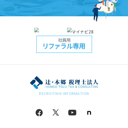
RECRUITING INFORMATION
note
facebook
twitter
youtube