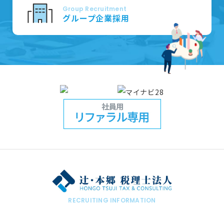
Group Recruitment
グループ企業採用
RECRUITING INFORMATION