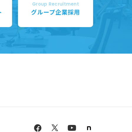
Group Recruitment
ト
グループ企業採用
note
facebook
twitter
youtube