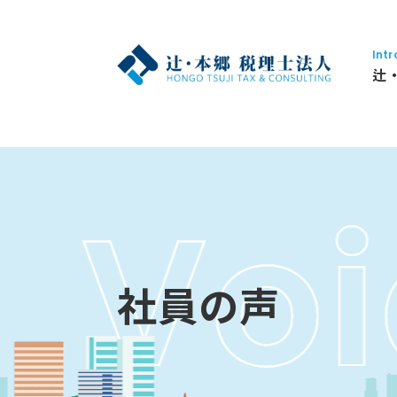
Intr
辻
社員の声