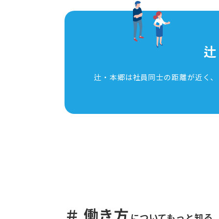
辻
辻・本郷は社員同士の距離が近く、
＃ 働き方
についてもっと知る