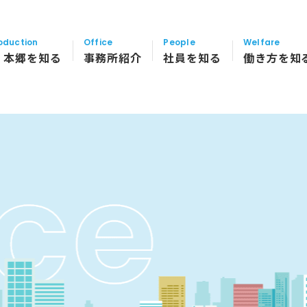
oduction
Office
People
Welfare
・本郷を知る
事務所紹介
社員を知る
働き方を知
採用メッセージ
事務所一覧・法人概要
社員紹介
多様な働
数字で見る辻・本郷
北海道・東北地方
研修制度
業務紹介
関東地方
キャリア
中部地方
関西地方
中国・四国地方
九州・沖縄地方
海外拠点