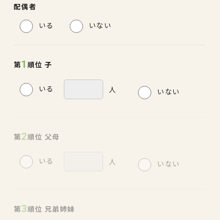
配偶者
いる
いない
1
第
順位 子
いる
人
いない
2
第
順位 父母
いる
人
いない
3
第
順位 兄弟姉妹