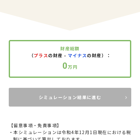
財産総額
（
プラス
の財産 -
マイナス
の財産）：
0
万円
シミュレーション結果に進む
【留意事項・免責事項】
本シミュレーションは令和4年12月1日現在における税
制に基づいて算出しております。