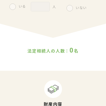
いる
人
いない
0
法定相続人の人数：
名
財産内容