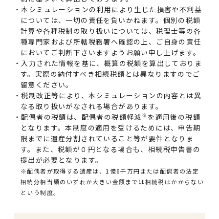
本シミュレーションの利用により生じた損害や不利益
については、一切の責任を負いかねます。個別の税額
計算や各種税制の取り扱いについては、税理士等の各
種専門家および所轄税務署へ確認の上、ご自身の責任
においてご判断下さいますようお願い申し上げます。
入力された情報を基に、概算の税額を算出しておりま
す。実際の納付すべき相続税額とは異なりますのでご
留意ください。
税制改正等により、本シミュレーションの内容とは異
なる取り扱いがなされる場合があります。
※
配偶者の税額は、
配偶者の税額軽減
を適用後の税額
となります。本制度の適用を受けるためには、申告期
限までに遺産分割されていること等が要件となりま
す。また、税額が０円となる場合も、相続税申告書の
提出が必要となります。
※配偶者が取得する遺産は、1億6千万円または配偶者の法定
相続分相当額のいずれか大きい金額までは相続税はかからない
という制度。