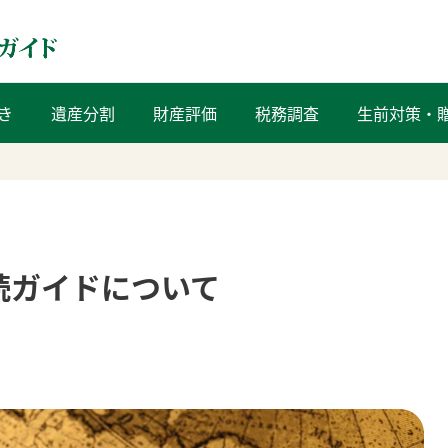
き
遺産分割
財産評価
税務調査
生前対策・
続ガイドについて