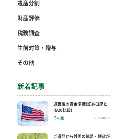
遺産分割
財産評価
税務調査
生前対策・贈与
その他
新着記事
退職後の資金準備(証券口座とI
RAの比較)
その他
2026.08.05
ご遺品から外国の紙幣・硬貨が