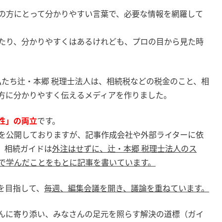
の方にとって分かりやすい言葉で、必要な情報を網羅して
たり、分かりやすくはあるけれども、プロの目から見た時
る私たち辻・本郷 税理士法人は、相続税などの税金のこと、相
方に分かりやすく伝えるメディアを作りました。
性」の両立
です。
を公開しておりますが、記事作成会社や外部ライターに依
。相続ガイドは
外注はせずに、辻・本郷 税理士法人のス
で学んだことをもとに記事を書いています。
を目指して、
毎週、編集会議を開き、議論を重ねています。
んに寄り添い、みなさんの足元を照らす解決の道標（ガイ