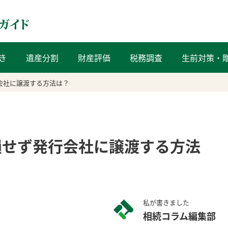
き
遺産分割
財産評価
税務調査
生前対策・
会社に譲渡する方法は？
損せず発行会社に譲渡する方法
私が書きました
相続コラム編集部