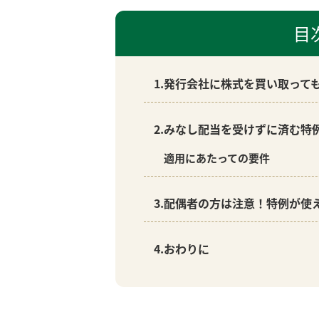
目
1.発行会社に株式を買い取って
2.みなし配当を受けずに済む特
適用にあたっての要件
3.配偶者の方は注意！特例が使
4.おわりに