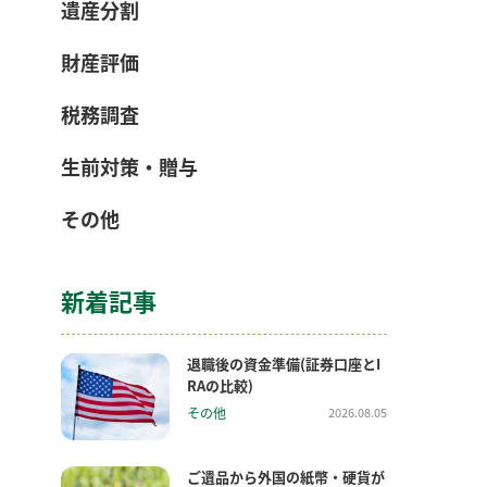
遺産分割
財産評価
税務調査
生前対策・贈与
その他
新着記事
退職後の資金準備(証券口座とI
RAの比較)
その他
2026.08.05
ご遺品から外国の紙幣・硬貨が