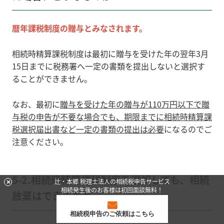
暦年課税制度の贈与とみなされます。
相続時精算課税制度は
最初に贈与を受けた年の翌年3月
15日までに税務署へ一定の書類を提出しないと選択す
ることができません。
なお、
最初に
贈与を受けた年の贈与が110万円以下で
贈
与税の申告が不要な場合でも、期限までに相続時精算課
税選択届出書など一定の書類の提出は必要
になるのでご
注意ください。
5-2.相続時精算課税制度を選択しても、相続
辻・本郷 税理士法人の相続税申告サービス
相続発生後のお客様は初回面談無料！
放棄はできるのか
相続税申告のご依頼はこちら