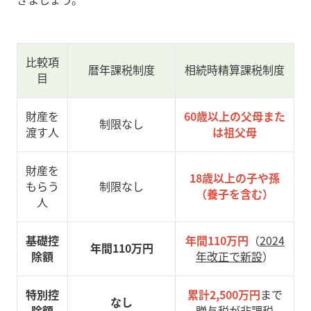
比較項
暦年課税制度
相続時精算課税制度
目
財産を
60歳以上の父母また
制限なし
渡す人
は祖父母
財産を
18歳以上の子や孫
もらう
制限なし
（養子を含む）
人
基礎控
年間110万円
（
2024
年間110万円
除額
年改正で新設
）
特別控
累計2,500万円
まで
なし
除額
贈与税が非課税