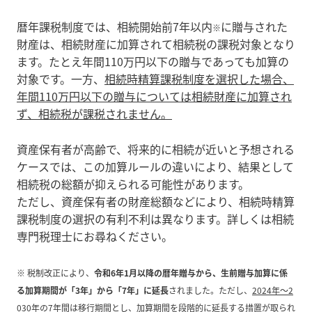
暦年課税制度では、相続開始前7年以内
に贈与された
※
財産は、相続財産に加算されて相続税の課税対象となり
ます。たとえ年間110万円以下の贈与であっても加算の
対象です。一方、
相続時精算課税制度を選択した場合、
年間110万円以下の贈与については相続財産に加算され
ず、相続税が課税されません。
資産保有者が高齢で、将来的に相続が近いと予想される
ケースでは、この加算ルールの違いにより、結果として
相続税の総額が抑えられる可能性があります。
ただし、資産保有者の財産総額などにより、相続時精算
課税制度の選択の有利不利は異なります。詳しくは相続
専門税理士にお尋ねください。
※ 税制改正により、
令和6年1月以降の暦年贈与から、生前贈与加算に係
る加算期間が「3年」から「7年」に延長
されました。ただし、
2024年～2
030年の7年間は移行期間とし、加算期間を段階的に延長する措置が取られ