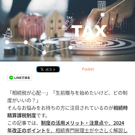
Pocket
「相続税が心配…」「生前贈与を始めたいけど、どの制
度がいいの？」
そんなお悩みをお持ちの方に注目されているのが
相続時
精算課税制度
です。
この記事では、
制度の活用メリット・注意点
や、
2024
年改正のポイント
を、相続専門税理士がやさしく解説し