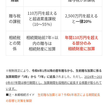
110万円を超える
贈与税
2,500万円を超える
と超過累進課税
の課税
と
一律20%
（10～55％）
相続税
相続開始前7年
以
年間110万円を超え
※
との関
る部分のみ
内の贈与は
係
相続財産に加算
相続財産に加算
※税制改正により、
令和6年1月以降の暦年贈与から、生前贈与加算に係る
加算期間が「3年」から「7年」に延長
されました。ただし、
2024年～203
0年の7年間は移行期間とし、加算期間を段階的に延長する措置が取られて
います。
■辻・本郷相続ガイド
生前贈与加算とは？令和6年改正による期間延長
の影響と対策を解説