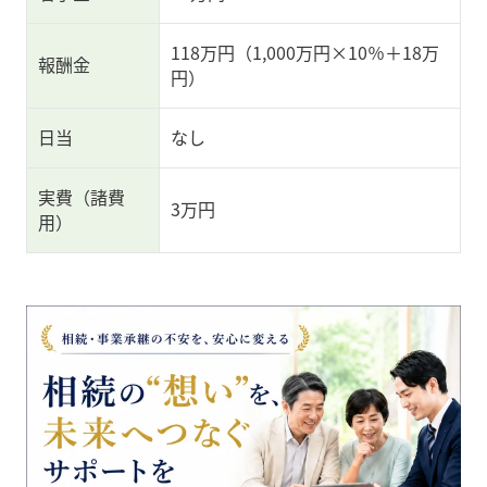
118万円（1,000万円×10％＋18万
報酬金
円）
日当
なし
実費（諸費
3万円
用）