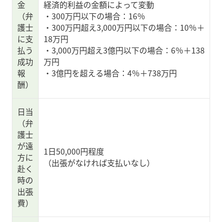
金
経済的利益の金額によって変動
（弁
・300万円以下の場合：16％
護士
・300万円超え3,000万円以下の場合：10％＋
に支
18万円
払う
・3,000万円超え3億円以下の場合：6％＋138
成功
万円
報
・3億円を超える場合：4％＋738万円
酬）
日当
（弁
護士
が遠
1日50,000円程度
方に
（出張がなければ支払いなし）
赴く
時の
出張
費）