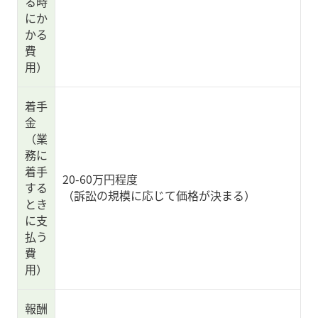
る時
にか
かる
費
用）
着手
金
（業
務に
着手
20-60万円程度
する
（訴訟の規模に応じて価格が決まる）
とき
に支
払う
費
用）
報酬