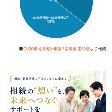
■
令和6年司法統計年報 3家事編 第52表
より作成