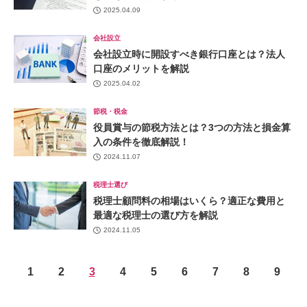
2025.04.09
会社設立
会社設立時に開設すべき銀行口座とは？法人
口座のメリットを解説
2025.04.02
節税・税金
役員賞与の節税方法とは？3つの方法と損金算
入の条件を徹底解説！
2024.11.07
税理士選び
税理士顧問料の相場はいくら？適正な費用と
最適な税理士の選び方を解説
2024.11.05
1
2
3
4
5
6
7
8
9