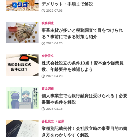
デメリット・手順まで解説
2025.07.03
税務調査
事業主貸が多いと税務調査で目をつけられ
る？事前にできる対策も紹介
2025.04.25
会社設立
株式会社設立の条件13点！資本金や従業員
数、年齢要件を確認しよう
2025.04.23
資金調達
個人事業主でも銀行融資は受けられる｜必要
書類や条件を解説
2025.04.16
会社設立
起業
業種別記載例付！会社設立時の事業目的の書
き方をわかりやすく解説