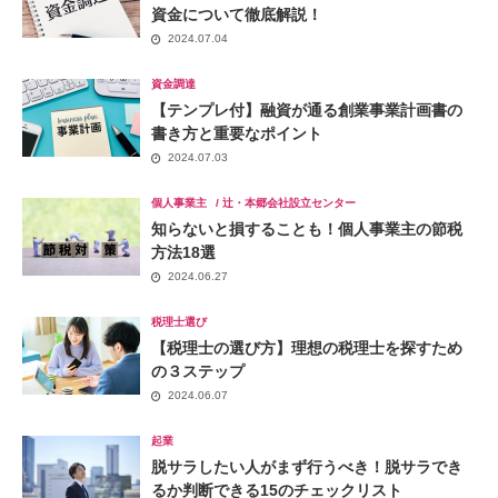
資金について徹底解説！
2024.07.04
資金調達
【テンプレ付】融資が通る創業事業計画書の
書き方と重要なポイント
2024.07.03
個人事業主
辻・本郷会社設立センター
知らないと損することも！個人事業主の節税
方法18選
2024.06.27
税理士選び
【税理士の選び方】理想の税理士を探すため
の３ステップ
2024.06.07
起業
脱サラしたい人がまず行うべき！脱サラでき
るか判断できる15のチェックリスト