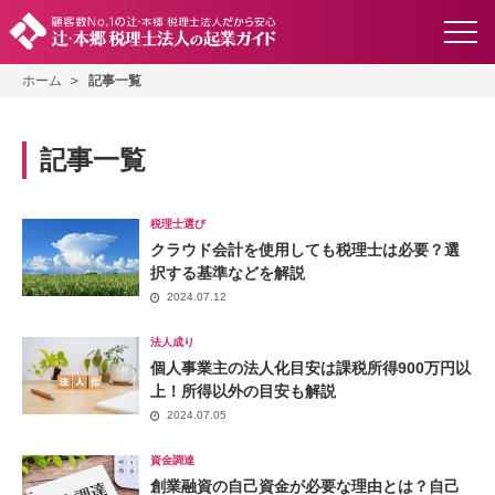
ホーム
記事一覧
記事一覧
税理士選び
クラウド会計を使用しても税理士は必要？選
択する基準などを解説
2024.07.12
法人成り
個人事業主の法人化目安は課税所得900万円以
上！所得以外の目安も解説
2024.07.05
資金調達
創業融資の自己資金が必要な理由とは？自己