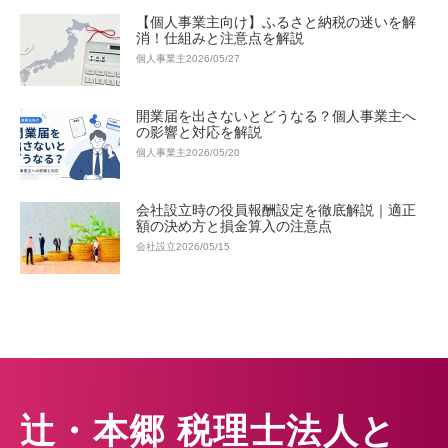
【個人事業主向け】ふるさと納税の迷いを解
消！仕組みと注意点を解説
個人事業主
2026/05/27
開業届を出さないとどうなる？個人事業主へ
の影響と対応を解説
個人事業主
2026/05/20
会社設立時の役員報酬設定を徹底解説｜適正
額の決め方と損金算入の注意点
会社設立
2026/05/15
辻・本郷 税理士法人と