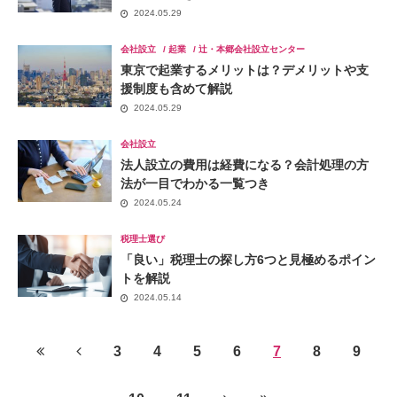
2024.05.29
会社設立
起業
辻・本郷会社設立センター
東京で起業するメリットは？デメリットや支
援制度も含めて解説
2024.05.29
会社設立
法人設立の費用は経費になる？会計処理の方
法が一目でわかる一覧つき
2024.05.24
税理士選び
「良い」税理士の探し方6つと見極めるポイン
トを解説
2024.05.14
3
4
5
6
7
8
9