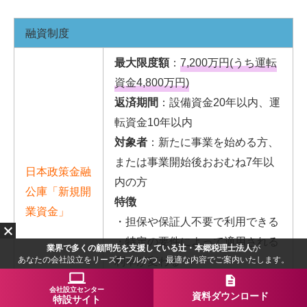
融資制度
最大限度額
：
7,200万円(うち運転
資金4,800万円)
返済期間
：
設備資金20年以内、運
転資金10年以内
対象者
：新たに事業を始める方、
または事業開始後おおむね7年以
日本政策金融
内の方
公庫「新規開
特徴
業資金」
・
担保や保証人不要で利用できる
・特定の要件によって適用される
業界で多くの顧問先を支援している辻・本郷税理士法人
が
あなたの会社設立をリーズナブルかつ、最適な内容でご案内いたします。
利率が変わる
この制度がおススメな方
会社設立センター
資料ダウンロード
特設サイト
自己資金が不安な方、
どこで融資