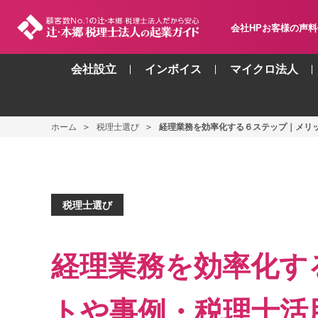
会社HP
お客様の声
料
会社設立
インボイス
マイクロ法人
ホーム
税理士選び
経理業務を効率化する６ステップ｜メリ
税理士選び
経理業務を効率化す
トや事例・税理士活