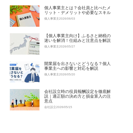
個人事業主とは？会社員と比べたメ
リット・デメリットや必要なスキル
個人事業主
2026/06/03
【個人事業主向け】ふるさと納税の
迷いを解消！仕組みと注意点を解説
個人事業主
2026/05/27
開業届を出さないとどうなる？個人
事業主への影響と対応を解説
個人事業主
2026/05/20
会社設立時の役員報酬設定を徹底解
説｜適正額の決め方と損金算入の注
意点
会社設立
2026/05/15