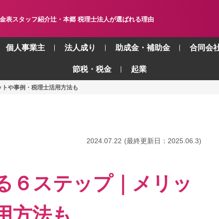
金表
スタッフ紹介
辻・本郷 税理士法人が選ばれる理由
個人事業主
法人成り
助成金・補助金
合同会
節税・税金
起業
ットや事例・税理士活用方法も
2024.07.22
(最終更新日：
2025.06.3
)
る６ステップ｜メリッ
用方法も