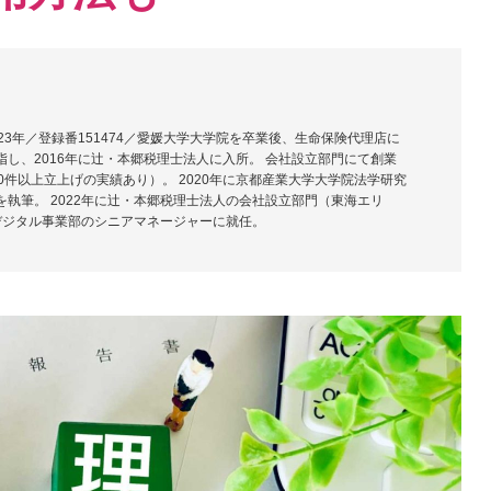
23年／登録番151474／愛媛大学大学院を卒業後、生命保険代理店に
し、2016年に辻・本郷税理士法人に入所。 会社設立部門にて創業
0件以上立上げの実績あり）。 2020年に京都産業大学大学院法学研究
執筆。 2022年に辻・本郷税理士法人の会社設立部門（東海エリ
にデジタル事業部のシニアマネージャーに就任。