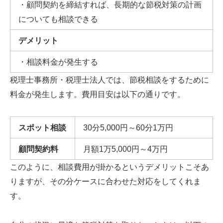
・顧問契約を締結すれば、長期的な節税対策の計画
についても相談できる
デメリット
・相談料金が発生する
税理士事務所・税理士法人では、節税相談をするために
料金が発生します。費用目安は以下の通りです。
スポット相談
30分
5,000
円～
60
分
1
万円
顧問契約料
月額
1
万
5,000
円～
4
万円
このように、相談費用が掛かるというデメリットこそあ
りますが、その分ケースに合わせた対応をしてくれま
す。