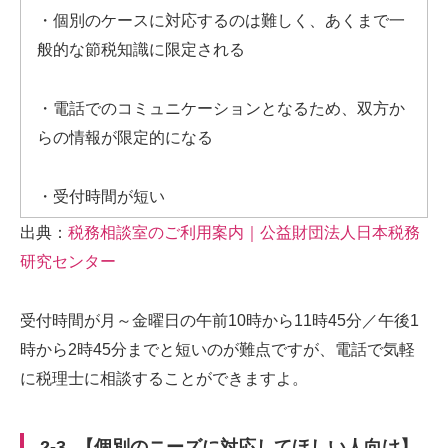
・個別のケースに対応するのは難しく、あくまで一
般的な節税知識に限定される
・電話でのコミュニケーションとなるため、双方か
らの情報が限定的になる
・受付時間が短い
出典：
税務相談室のご利用案内｜公益財団法人日本税務
研究センター
受付時間が月～金曜日の午前
10
時から
11
時
45
分／午後
1
時から
2
時
45
分までと短いのが難点ですが、電話で気軽
に税理士に相談することができますよ。
2-3. 【個別のニーズに対応してほしい人向け】