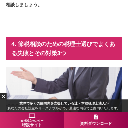
相談しましょう。
4
. 節税相談のための税理士選びでよくあ
る失敗とその対策
3
つ
業界で多くの顧問先を支援している辻・本郷税理士法人
が
あなたの会社設立をリーズナブルかつ、最適な内容でご案内いたします。
会社設立センター
資料ダウンロード
特設サイト