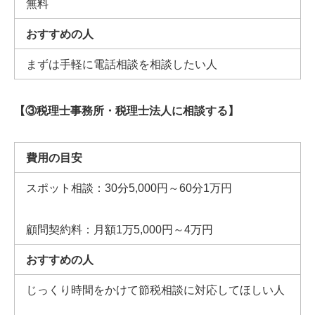
無料
おすすめの人
まずは手軽に電話相談を相談したい人
【
③
税理士事務所・税理士法人に相談する】
費用の目安
スポット相談：
30
分
5,000
円～
60
分
1
万円
顧問契約料：月額
1
万
5,000
円～
4
万円
おすすめの人
じっくり時間をかけて節税相談に対応してほしい人