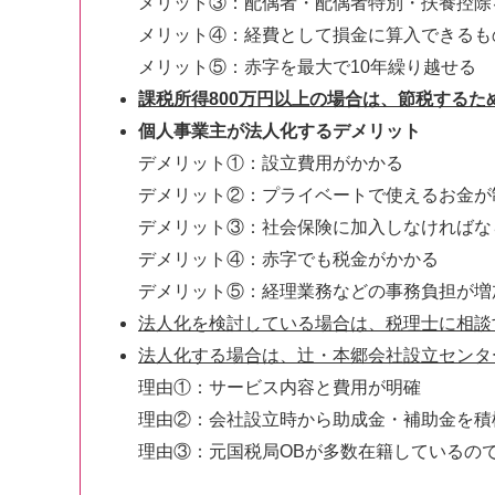
メリット③：配偶者・配偶者特別・扶養控除
メリット④：経費として損金に算入できるも
メリット⑤：赤字を最大で10年繰り越せる
課税所得800万円以上の場合は、節税する
個人事業主が法人化するデメリット
デメリット①：設立費用がかかる
デメリット②：プライベートで使えるお金が
デメリット③：社会保険に加入しなければな
デメリット④：赤字でも税金がかかる
デメリット⑤：経理業務などの事務負担が増
法人化を検討している場合は、税理士に相談
法人化する場合は、辻・本郷会社設立センタ
理由①：サービス内容と費用が明確
理由②：会社設立時から助成金・補助金を積
理由③：元国税局OBが多数在籍しているの