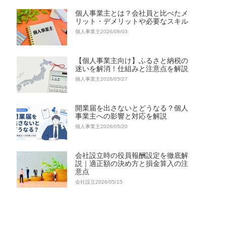
個人事業主とは？会社員と比べたメ
リット・デメリットや必要なスキル
個人事業主
2026/06/03
【個人事業主向け】ふるさと納税の
迷いを解消！仕組みと注意点を解説
個人事業主
2026/05/27
開業届を出さないとどうなる？個人
事業主への影響と対応を解説
個人事業主
2026/05/20
会社設立時の役員報酬設定を徹底解
説｜適正額の決め方と損金算入の注
意点
会社設立
2026/05/15