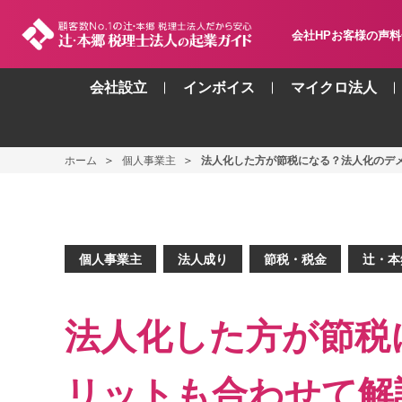
会社HP
お客様の声
料
会社設立
インボイス
マイクロ法人
ホーム
個人事業主
法人化した方が節税になる？法人化のデ
個人事業主
,
法人成り
,
節税・税金
,
辻・本
法人化した方が節税
リットも合わせて解