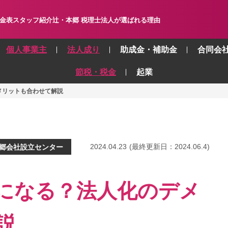
金表
スタッフ紹介
辻・本郷 税理士法人が選ばれる理由
個人事業主
法人成り
助成金・補助金
合同会
節税・税金
起業
メリットも合わせて解説
2024.04.23
(最終更新日：
2024.06.4
)
郷会社設立センター
になる？法人化のデメ
説