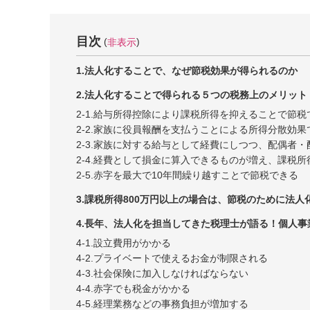
目次
非表示
1.法人化することで、なぜ節税効果が得られるのか
2.法人化することで得られる５つの税務上のメリット
2-1.給与所得控除により課税所得を抑えることで節税
2-2.家族に役員報酬を支払うことによる所得分散効
2-3.家族に対する給与として経費にしつつ、配偶者
2-4.経費として損金に算入できるものが増え、課税
2-5.赤字を最大で10年間繰り越すことで節税できる
3.課税所得800万円以上の場合は、節税のために法
4.長年、法人化を担当してきた税理士が語る！個人
4-1.設立費用がかかる
4-2.プライベートで使えるお金が制限される
4-3.社会保険に加入しなければならない
4-4.赤字でも税金がかかる
4-5.経理業務などの事務負担が増加する