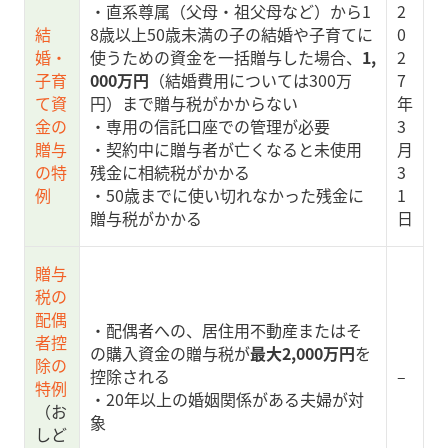
・直系尊属（父母・祖父母など）から1
2
結
8歳以上50歳未満の子の結婚や子育てに
0
婚・
使うための資金を一括贈与した場合、
1,
2
子育
000万円
（結婚費用については300万
7
て資
円）まで贈与税がかからない
年
金の
・専用の信託口座での管理が必要
3
贈与
・契約中に贈与者が亡くなると未使用
月
の特
残金に相続税がかかる
3
例
・50歳までに使い切れなかった残金に
1
贈与税がかかる
日
贈与
税の
配偶
・配偶者への、居住用不動産またはそ
者控
の購入資金の贈与税が
最大2,000万円
を
除の
控除される
–
特例
・20年以上の婚姻関係がある夫婦が対
（お
象
しど