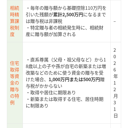
相続
・毎年の贈与額から基礎控除110万円を
時精
引いた残額が
累計2,500万円
になるまで
算課
は贈与税は非課税
–
税制
・特定贈与者の相続発生時に、相続財
度
産に贈与額が加算される
2
0
・直系尊属（父母・祖父母など）から1
住宅
2
8歳以上の子や孫が自宅の新築または増
取得
6
改築などのために使う資金の贈与を受
等資
年
けた場合、
1,000万円または500万円
贈
金の
1
与税がかからない
贈与
2
・取得や居住に期限あり
の特
月
・新築または取得する住宅、居住時期
例
3
に制限あり
1
日