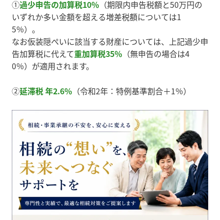
①
過少申告の加算税10％
（期限内申告税額と50万円の
いずれか多い金額を超える増差税額については1
5％）。
なお仮装隠ぺいに該当する財産については、上記過少申
告加算税に代えて
重加算税35％
（無申告の場合は4
0％）が適用されます。
②
延滞税 年2.6％
（令和2年：特例基準割合＋1％）