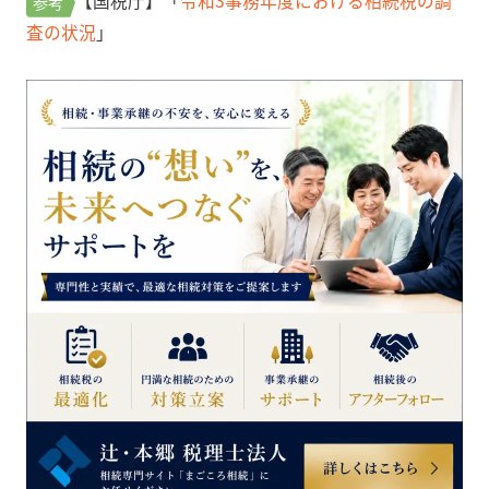
【国税庁】「
令和3事務年度における相続税の調
参考
査の状況
」