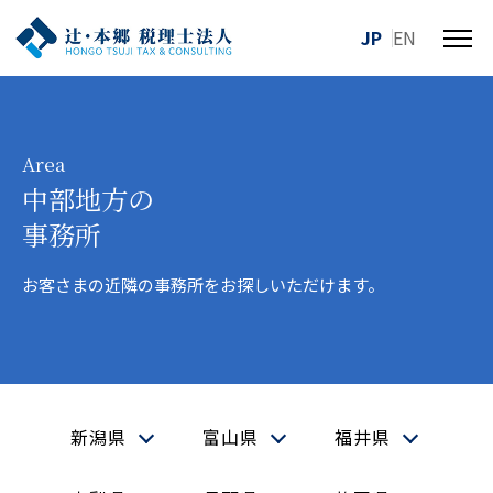
JP
EN
メ
ニ
ュ
ー
を
Area
開
中部地方の
閉
事務所
す
る
お客さまの近隣の事務所をお探しいただけます。
新潟県
富山県
福井県