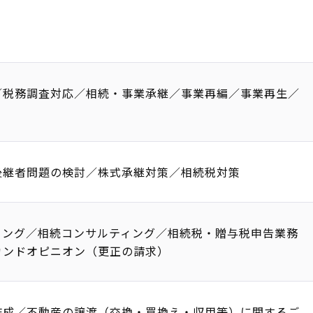
／税務調査対応／相続・事業承継／事業再編／事業再生／
後継者問題の検討／株式承継対策／相続税対策
ィング／相続コンサルティング／相続税・贈与税申告業務
カンドオピニオン（更正の請求）
作成／不動産の譲渡（交換・買換え・収用等）に関するご