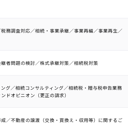
／税務調査対応／相続・事業承継／事業再編／事業再生／
後継者問題の検討／株式承継対策／相続税対策
ィング／相続コンサルティング／相続税・贈与税申告業務
カンドオピニオン（更正の請求）
作成／不動産の譲渡（交換・買換え・収用等）に関するご