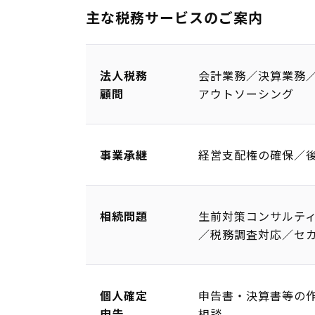
主な税務サービスのご案内
法人税務
会計業務／決算業務
顧問
アウトソーシング
事業承継
経営支配権の確保／
相続問題
生前対策コンサルテ
／税務調査対応／セ
個人確定
申告書・決算書等の
申告
相談