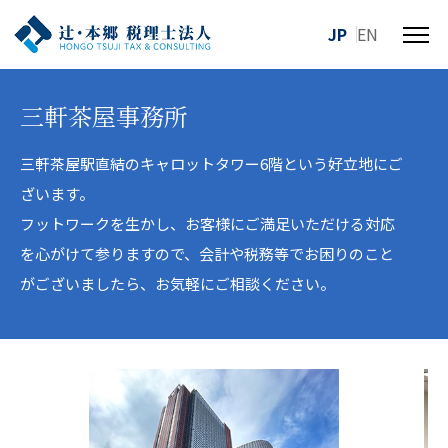
JP
EN
メ
ニ
ュ
三軒茶屋事務所
ー
を
開
三軒茶屋駅直結のキャロットタワー6階という好立地にご
閉
ざいます。
す
フットワークを生かし、お客様にご満足いただける対応
る
を心がけて参りますので、会計や税務等でお困りのこと
がございましたら、お気軽にご相談ください。