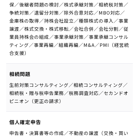
保／後継者問題の検討／株式承継対策／相続税対策／
争続対策／遺留分対策／除外合意対応／MBO対応／
金庫株の取得／持株会社設立／種類株式の導入／事業
譲渡／株式交換・株式移転／会社合併／会社分割／従
業員持株会の組成／事業承継対策／事業承継コンサル
ティング／事業再編／組織再編／M&A／PMI（経営統
合支援）
相続問題
生前対策コンサルティング／相続コンサルティング／
相続税・贈与税申告業務／税務調査対応／セカンドオ
ピニオン（更正の請求）
個人確定申告
申告書・決算書等の作成／不動産の譲渡（交換・買い