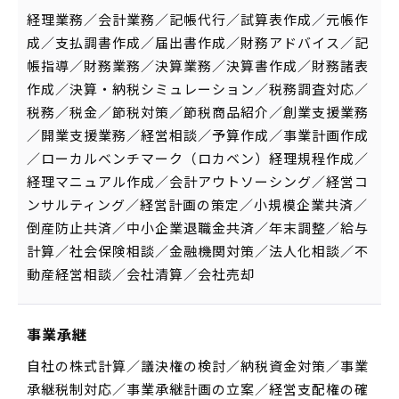
経理業務／会計業務／記帳代行／試算表作成／元帳作
成／支払調書作成／届出書作成／財務アドバイス／記
帳指導／財務業務／決算業務／決算書作成／財務諸表
作成／決算・納税シミュレーション／税務調査対応／
税務／税金／節税対策／節税商品紹介／創業支援業務
／開業支援業務／経営相談／予算作成／事業計画作成
／ローカルベンチマーク（ロカベン）経理規程作成／
経理マニュアル作成／会計アウトソーシング／経営コ
ンサルティング／経営計画の策定／小規模企業共済／
倒産防止共済／中小企業退職金共済／年末調整／給与
計算／社会保険相談／金融機関対策／法人化相談／不
動産経営相談／会社清算／会社売却
事業承継
自社の株式計算／議決権の検討／納税資金対策／事業
承継税制対応／事業承継計画の立案／経営支配権の確