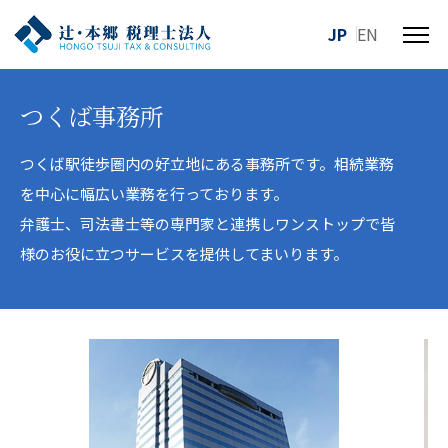
JP
EN
メ
ニ
ュ
つくば事務所
ー
を
開
つくば駅徒歩圏内の好立地にある事務所です。相続業務
閉
を中心に幅広い業務を行っております。
す
弁護士、司法書士等の専門家と連携しワンストップで皆
る
様のお役に立つサービスを提供してまいります。