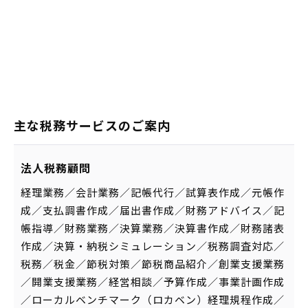
主な税務サービスのご案内
法人税務顧問
経理業務／会計業務／記帳代行／試算表作成／元帳作
成／支払調書作成／届出書作成／財務アドバイス／記
帳指導／財務業務／決算業務／決算書作成／財務諸表
作成／決算・納税シミュレーション／税務調査対応／
税務／税金／節税対策／節税商品紹介／創業支援業務
／開業支援業務／経営相談／予算作成／事業計画作成
／ローカルベンチマーク（ロカベン）経理規程作成／