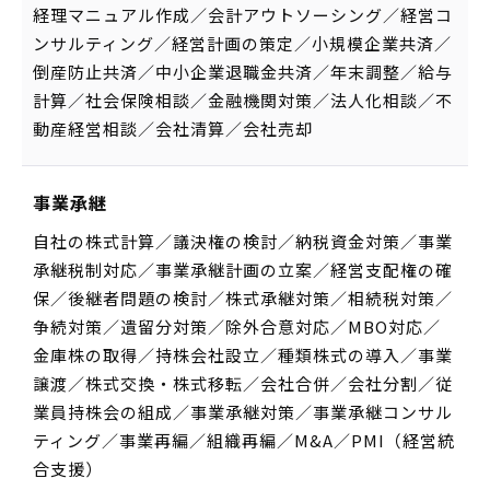
経理マニュアル作成／会計アウトソーシング／経営コ
ンサルティング／経営計画の策定／小規模企業共済／
倒産防止共済／中小企業退職金共済／年末調整／給与
計算／社会保険相談／金融機関対策／法人化相談／不
動産経営相談／会社清算／会社売却
事業承継
自社の株式計算／議決権の検討／納税資金対策／事業
承継税制対応／事業承継計画の立案／経営支配権の確
保／後継者問題の検討／株式承継対策／相続税対策／
争続対策／遺留分対策／除外合意対応／MBO対応／
金庫株の取得／持株会社設立／種類株式の導入／事業
譲渡／株式交換・株式移転／会社合併／会社分割／従
業員持株会の組成／事業承継対策／事業承継コンサル
ティング／事業再編／組織再編／M&A／PMI（経営統
合支援）