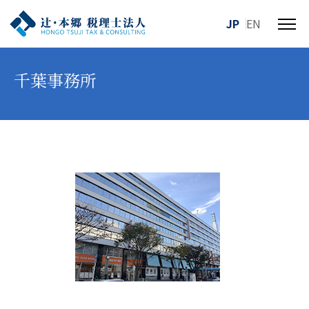
JP
EN
メ
ニ
ュ
千葉事務所
ー
を
開
閉
す
る