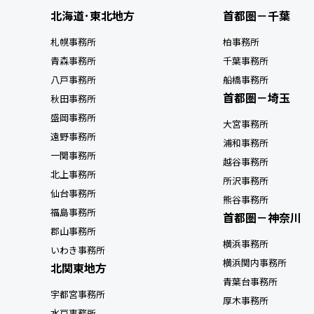
北海道･東北地方
首都圏－千葉
札幌事務所
柏事務所
青森事務所
千葉事務所
八戸事務所
船橋事務所
首都圏－埼玉
秋田事務所
盛岡事務所
大宮事務所
遠野事務所
浦和事務所
一関事務所
越谷事務所
北上事務所
所沢事務所
仙台事務所
熊谷事務所
福島事務所
首都圏－神奈川
郡山事務所
横浜事務所
いわき事務所
横浜関内事務所
北関東地方
青葉台事務所
宇都宮事務所
厚木事務所
水戸事務所