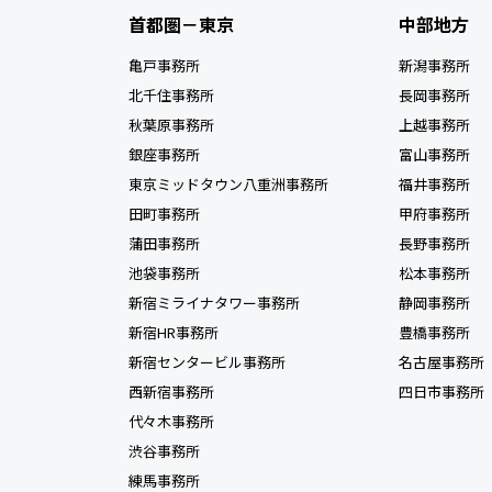
首都圏－東京
中部地方
亀戸事務所
新潟事務所
北千住事務所
長岡事務所
秋葉原事務所
上越事務所
銀座事務所
富山事務所
東京ミッドタウン八重洲事務所
福井事務所
田町事務所
甲府事務所
蒲田事務所
長野事務所
池袋事務所
松本事務所
新宿ミライナタワー事務所
静岡事務所
新宿HR事務所
豊橋事務所
新宿センタービル事務所
名古屋事務所
西新宿事務所
四日市事務所
代々木事務所
渋谷事務所
練馬事務所