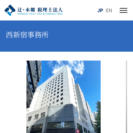
JP
EN
メ
ニ
ュ
西新宿事務所
ー
を
開
閉
す
る