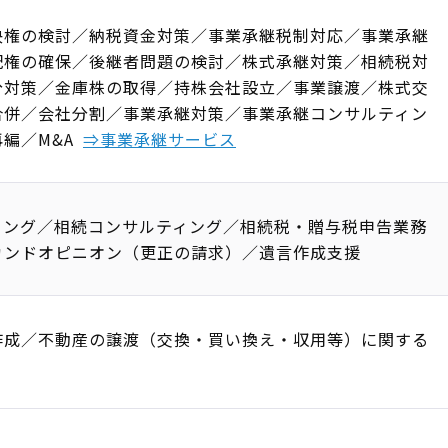
決権の検討／納税資金対策／事業承継税制対応／事業承継
配権の確保／後継者問題の検討／株式承継対策／相続税対
分対策／金庫株の取得／持株会社設立／事業譲渡／株式交
合併／会社分割／事業承継対策／事業承継コンサルティン
編／M&A
⇒事業承継サービス
ィング／相続コンサルティング／相続税・贈与税申告業務
カンドオピニオン（更正の請求）／遺言作成支援
作成／不動産の譲渡（交換・買い換え・収用等）に関する