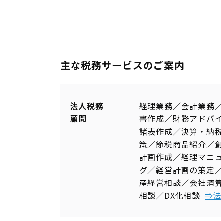
主な税務サービスのご案内
法人税務
経理業務／会計業務
顧問
書作成／財務アドバ
諸表作成／決算・納
策／節税商品紹介／
計画作成／経理マニ
グ／経営計画の策定
産経営相談／会社清
相談／DX化相談
⇒