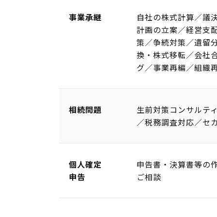
事業承継
自社の株式計算／議
計画の立案／経営支
策／争続対策／遺留
換・株式移転／会社
グ／事業再編／組織再
相続問題
生前対策コンサルテ
／税務調査対応／セ
個人確定
申告書・決算書等の
申告
ご相談