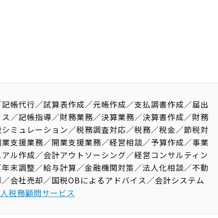
／記帳代行／試算表作成／元帳作成／支払調書作成／届出
イス／記帳指導／財務業務／決算業務／決算書作成／財務
税シミュレーション／税務調査対応／税務／税金／節税対
創業支援業務／開業支援業務／経営相談／予算作成／事業
ュアル作成／会計アウトソーシング／経営コンサルティン
／年末調整／給与計算／金融機関対策／法人化相談／不動
算／会社売却／国税OBによるアドバイス／会計システム
法人税務顧問サービス