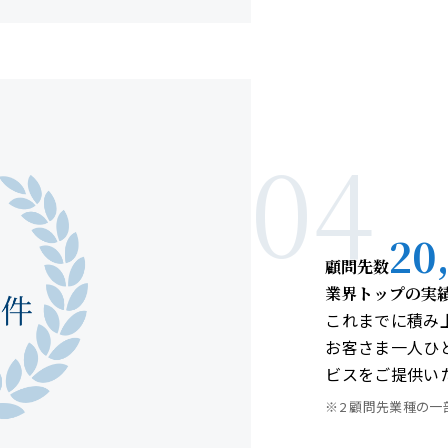
04
20
顧問先数
業界トップの実
これまでに積み
お客さま一人ひ
ビスをご提供い
※2 顧問先業種の一部