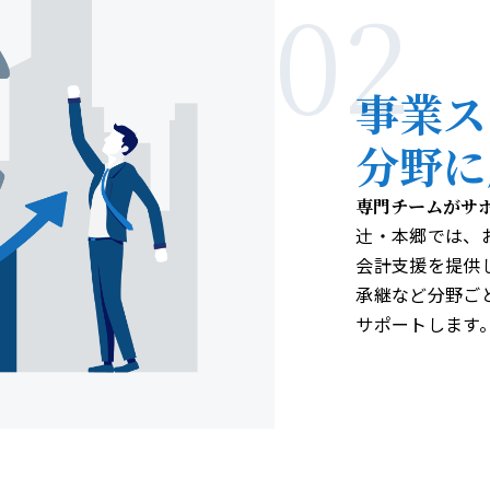
02
事業ス
分野に
専門チームがサ
辻󠄀・本郷では
会計支援を提供
承継など分野ご
サポートします