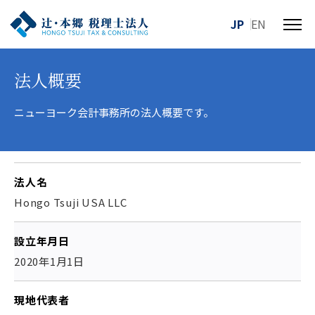
JP
EN
メ
ニ
ュ
法人概要
ー
を
ニューヨーク会計事務所の法人概要です。
開
閉
す
る
法人名
Hongo Tsuji USA LLC
設立年月日
2020年1月1日
現地代表者