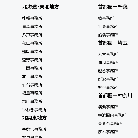
北海道･東北地方
首都圏－千葉
札幌事務所
柏事務所
青森事務所
千葉事務所
八戸事務所
船橋事務所
首都圏－埼玉
秋田事務所
盛岡事務所
大宮事務所
遠野事務所
浦和事務所
一関事務所
越谷事務所
北上事務所
所沢事務所
仙台事務所
熊谷事務所
福島事務所
首都圏－神奈川
郡山事務所
横浜事務所
いわき事務所
横浜関内事務所
北関東地方
青葉台事務所
宇都宮事務所
厚木事務所
水戸事務所