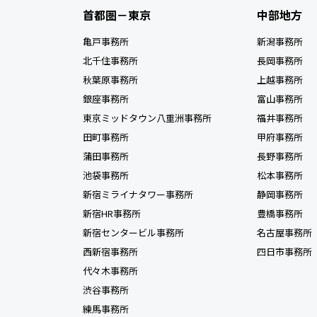
首都圏－東京
中部地方
亀戸事務所
新潟事務所
北千住事務所
長岡事務所
秋葉原事務所
上越事務所
銀座事務所
富山事務所
東京ミッドタウン八重洲事務所
福井事務所
田町事務所
甲府事務所
蒲田事務所
長野事務所
池袋事務所
松本事務所
新宿ミライナタワー事務所
静岡事務所
新宿HR事務所
豊橋事務所
新宿センタービル事務所
名古屋事務所
西新宿事務所
四日市事務所
代々木事務所
渋谷事務所
練馬事務所