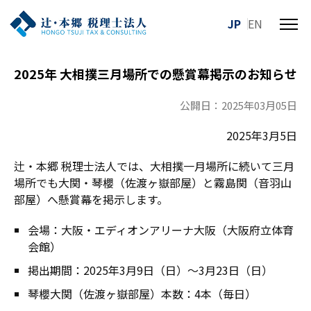
JP
EN
メ
ニ
ュ
2025年 大相撲三月場所での懸賞幕掲示のお知らせ
ー
を
公開日：2025年03月05日
開
閉
2025年3月5日
す
る
辻・本郷 税理士法人では、大相撲一月場所に続いて三月
場所でも大関・琴櫻（佐渡ヶ嶽部屋）と霧島関（音羽山
部屋）へ懸賞幕を掲示します。
会場：大阪・エディオンアリーナ大阪（大阪府立体育
会館）
掲出期間：2025年3月9日（日）～3月23日（日）
琴櫻大関（佐渡ヶ嶽部屋）本数：4本（毎日）