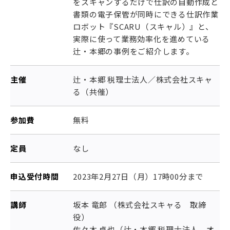
をスキャンするだけで仕訳の自動作成と
書類の電子保管が同時にできる仕訳作業
ロボット『SCARU（スキャル）』と、
実際に使って業務効率化を進めている
辻・本郷の事例をご紹介します。
主催
辻・本郷 税理士法人／株式会社スキャ
る（共催）
参加費
無料
定員
なし
申込受付時間
2023年2月27日（月）17時00分まで
講師
坂本 竜郎 （株式会社スキャる 取締
役）
佐々木 卓也（辻・本郷 税理士法人 オ