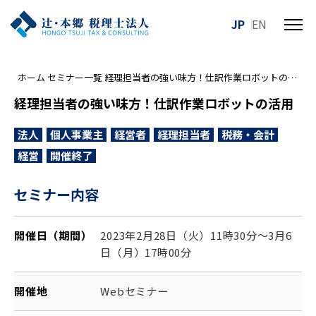
JP
EN
メ
ニ
ュ
ホーム
セミナー一覧
経理担当者の強い味方！仕訳作業ロボットの活用
ー
を
経理担当者の強い味方！仕訳作業ロボットの活用
開
閉
法人
個人事業主
経営者
経理担当者
税務・会計
す
経営
開催終了
る
セミナー内容
開催日（期間）
2023年2月28日（火）11時30分～3月6
日（月）17時00分
開催地
Webセミナー