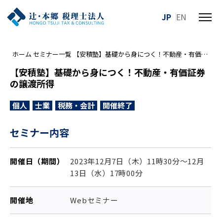
JP
EN
メ
ニ
ュ
ホーム
セミナー一覧
【安積塾】基礎から身につく！不動産・有価証券の譲渡所得
ー
を
【安積塾】基礎から身につく！不動産・有価証券
開
の譲渡所得
閉
す
個人
士業
税務・会計
開催終了
る
セミナー内容
開催日（期間）
2023年12月7日（木）11時30分～12月
13日（水）17時00分
開催地
Webセミナー