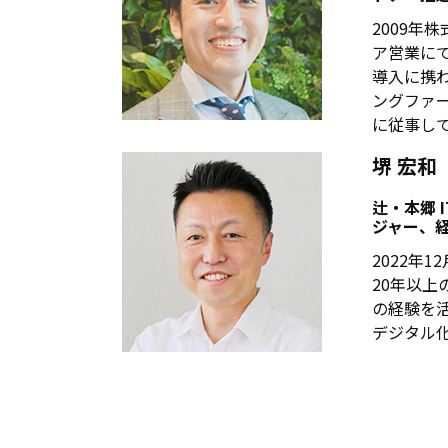
2009年
ア営業に
導入に携
ングファ
に従事し
堺 宏和
辻・本郷 
ジャー、
2022年
20年以
の経験を
デジタル