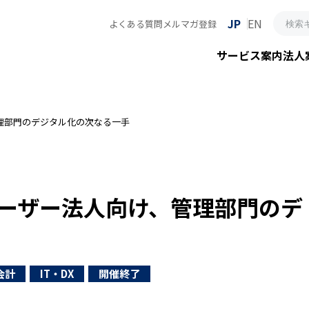
JP
EN
よくある質問
メルマガ登録
サービス案内
法人
理部門のデジタル化の次なる一手
ーザー法人向け、管理部門のデ
会計
IT・DX
開催終了