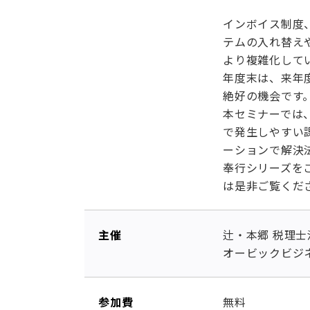
インボイス制度
テムの入れ替え
より複雑化して
年度末は、来年
絶好の機会です
本セミナーでは
で発生しやすい
ーションで解決
奉行シリーズを
は是非ご覧くだ
主催
辻・本郷 税理士
オービックビジ
参加費
無料