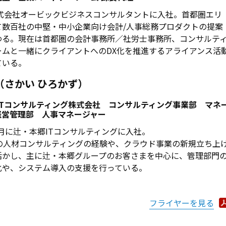
株式会社オービックビジネスコンサルタントに入社。首都圏エリ
て数百社の中堅・中小企業向け会計/人事総務プロダクトの提案
わる。現在は首都圏の会計事務所／社労士事務所、コンサルテ
ームと一緒にクライアントへのDX化を推進するアライアンス活
ている。
（さかい ひろかず）
ITコンサルティング株式会社 コンサルティング事業部 マネ
経営管理部 人事マネージャー
12月に辻・本郷ITコンサルティングに入社。
上の人材コンサルティングの経験や、クラウド事業の新規立ち上
活かし、主に辻・本郷グループのお客さまを中心に、管理部門
化や、システム導入の支援を行っている。
フライヤーを見る