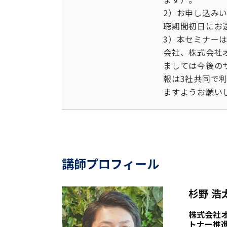
2）お申し込み
聴期間初日にお
3）本セミナーは
会社、株式会社
ましては今後の
報は3社共同で
ますようお願い
講師プロフィール
杉野 浩
株式会社
トナー推