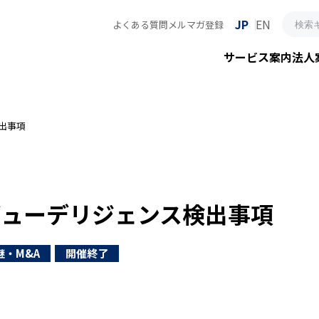
JP
EN
よくある質問
メルマガ登録
サービス案内
法人
出事項
デューデリジェンス検出事項
継・M&A
開催終了