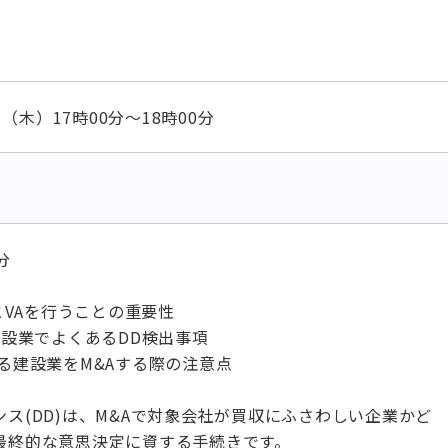
1日（木）17時00分～18時00分
分
DとVAを行うことの重要性
建設業でよくあるDD検出事項
る建設業をM&Aする際の注意点
ス(DD)は、M&Aで対象会社が買収にふさわしい企業かど
最終的な意思決定に資する手続きです。