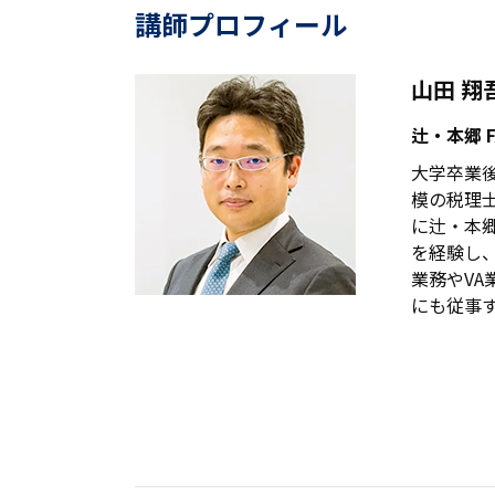
講師プロフィール
山田 翔
辻・本郷 
大学卒業
模の税理
に辻・本郷
を経験し、
業務やVA
にも従事