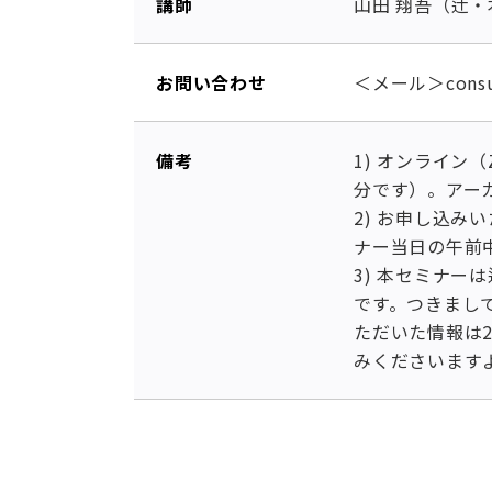
講師
山田 翔吾（辻・
お問い合わせ
＜メール＞consu
備考
1) オンライン
分です）。アー
2) お申し込
ナー当日の午前
3) 本セミナー
です。つきまし
ただいた情報は
みくださいます