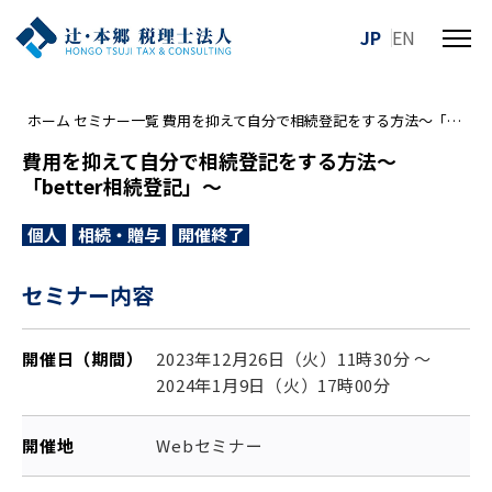
JP
EN
メ
ニ
ュ
ホーム
セミナー一覧
費用を抑えて自分で相続登記をする方法～「better相続登記」～
ー
を
費用を抑えて自分で相続登記をする方法～
開
「better相続登記」～
閉
す
個人
相続・贈与
開催終了
る
セミナー内容
開催日（期間）
2023年12月26日（火）11時30分 ～
2024年1月9日（火）17時00分
開催地
Webセミナー