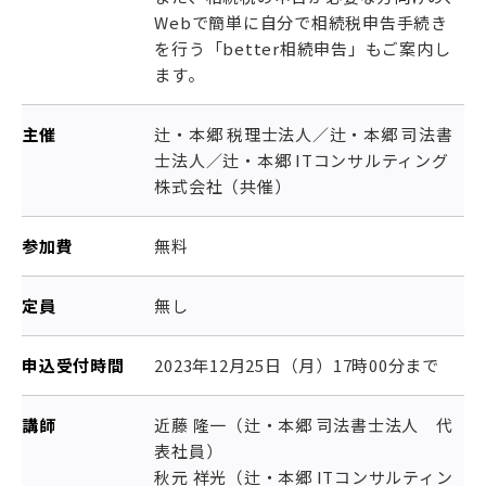
Webで簡単に自分で相続税申告手続き
を行う「better相続申告」もご案内し
ます。
主催
辻・本郷 税理士法人／辻・本郷 司法書
士法人／辻・本郷 ITコンサルティング
株式会社（共催）
参加費
無料
定員
無し
申込受付時間
2023年12月25日（月）17時00分まで
講師
近藤 隆一（辻・本郷 司法書士法人 代
表社員）
秋元 祥光（辻・本郷 ITコンサルティン