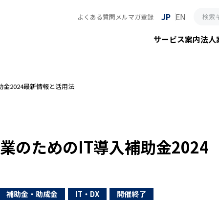
JP
EN
よくある質問
メルマガ登録
サービス案内
法人
助金2024最新情報と活用法
業のためのIT導入補助金2024
補助金・助成金
IT・DX
開催終了