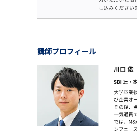
し込みください
講師プロフィール
川口 俊
SBI 辻
大学卒業
び企業オ
その後、
一気通貫
では、M
ンフェー