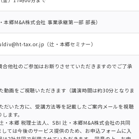
日（金）17時00分まで
辻󠄀・本郷M&A株式会社 事業承継第一部 部長）
ldiv@ht-tax.or.jp（辻・本郷セミナー）
競合他社のご参加はお断りさせていただきますのでご了承
した動画をご視聴いただきます（講演時間は約30分となりま
みいただいた方に、受講方法等を記載したご案内メールを視聴
りします。
は辻・本郷 税理士法人、SBI 辻・本郷M&A株式会社の共同
ましては今後のサービス提供のため、お申込フォームに入
報は2社共同で利用させていただきます。 同意の上、お申