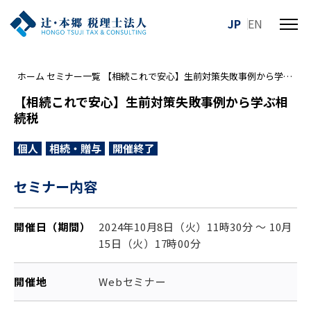
JP
EN
メ
ニ
ュ
ホーム
セミナー一覧
【相続これで安心】生前対策失敗事例から学ぶ相続税
ー
を
【相続これで安心】生前対策失敗事例から学ぶ相
開
続税
閉
す
個人
相続・贈与
開催終了
る
セミナー内容
開催日（期間）
2024年10月8日（火）11時30分 ～ 10月
15日（火）17時00分
開催地
Webセミナー