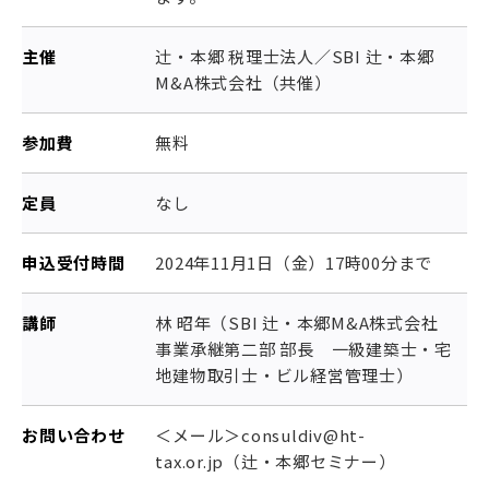
主催
辻󠄀・本郷 税理士法人／SBI 辻・本郷
M&A株式会社（共催）
参加費
無料
定員
なし
申込受付時間
2024年11月1日（金）17時00分まで
講師
林 昭年（SBI 辻・本郷M&A株式会社
事業承継第二部 部長 一級建築士・宅
地建物取引士・ビル経営管理士）
お問い合わせ
＜メール＞consuldiv@ht-
tax.or.jp（辻・本郷セミナー）