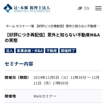
JP
EN
メ
ニ
ュ
ホーム
セミナー一覧
【好評につき再配信】意外と知らない不動産M&Aの実態
ー
を
【好評につき再配信】意外と知らない不動産M&A
開
の実態
閉
す
法人
事業承継・M&A
不動産
開催終了
る
セミナー内容
開催日（期間）
2024年11月5日（火）11時30分 ～ 11月
11日（月）17時00分
開催地
Webセミナー