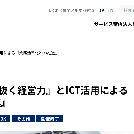
JP
EN
よくある質問
メルマガ登録
サービス案内
法人
活用による『業務効率化とDX推進』
抜く経営力』とICT活用による
進』
・DX
その他
開催終了