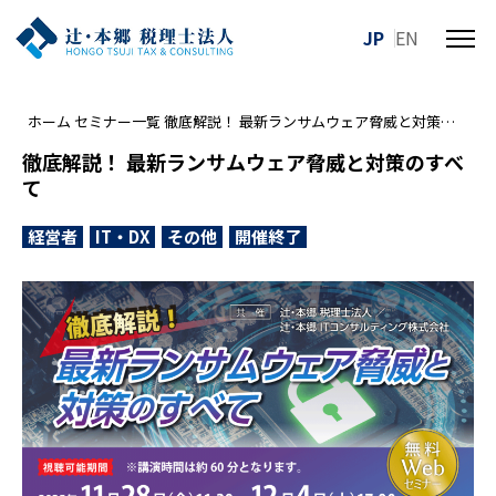
JP
EN
メ
ニ
ュ
ホーム
セミナー一覧
徹底解説！ 最新ランサムウェア脅威と対策のすべて
ー
を
徹底解説！ 最新ランサムウェア脅威と対策のすべ
開
て
閉
す
経営者
IT・DX
その他
開催終了
る