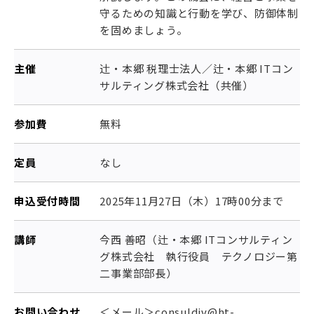
守るための知識と行動を学び、防御体制
を固めましょう。
主催
辻󠄀・本郷 税理士法人／辻・本郷 ITコン
サルティング株式会社（共催）
参加費
無料
定員
なし
申込受付時間
2025年11月27日（木）17時00分まで
講師
今西 善昭（辻・本郷 ITコンサルティン
グ株式会社 執行役員 テクノロジー第
二事業部部長）
お問い合わせ
＜メール＞consuldiv@ht-