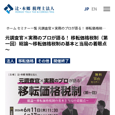
JP
EN
メ
ニ
ュ
ホーム
セミナー一覧
元調査官×実務のプロが語る！ 移転価格税制（第一回）総論～移転価格税制の基本と当局の着眼点～
ー
を
元調査官×実務のプロが語る！ 移転価格税制（第
開
一回）総論～移転価格税制の基本と当局の着眼点
閉
～
す
る
法人
移転価格
その他
開催終了