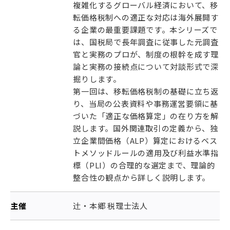
複雑化するグローバル経済において、移
転価格税制への適正な対応は海外展開す
る企業の最重要課題です。本シリーズで
は、国税局で長年調査に従事した元調査
官と実務のプロが、制度の根幹を成す理
論と実務の接続点について対談形式で深
掘りします。
第一回は、移転価格税制の基礎に立ち返
り、当局の公表資料や事務運営要領に基
づいた「適正な価格算定」の在り方を解
説します。国外関連取引の定義から、独
立企業間価格（ALP）算定におけるベス
トメソッドルールの適用及び利益水準指
標（PLI）の合理的な選定まで、理論的
整合性の観点から詳しく説明します。
主催
辻󠄀・本郷 税理士法人