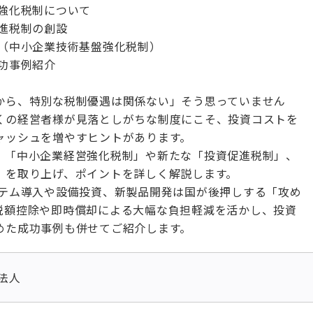
営強化税制について
促進税制の創設
制（中小企業技術基盤強化税制）
成功事例紹介
から、特別な税制優遇は関係ない」そう思っていません
くの経営者様が見落としがちな制度にこそ、投資コストを
ャッシュを増やすヒントがあります。
、「中小企業経営強化税制」や新たな「投資促進税制」、
」を取り上げ、ポイントを詳しく解説します。
ステム導入や設備投資、新製品開発は国が後押しする「攻め
税額控除や即時償却による大幅な負担軽減を活かし、投資
めた成功事例も併せてご紹介します。
法人