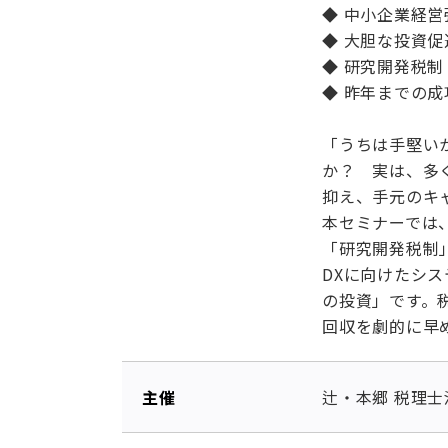
◆ 中小企業経
◆ 大胆な投資
◆ 研究開発税
◆ 昨年までの
「うちは手堅い
か？ 実は、多
抑え、手元のキ
本セミナーでは
「研究開発税制
DXに向けたシ
の投資」です。
回収を劇的に早
主催
辻・本郷 税理士