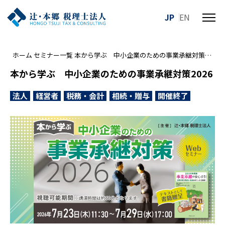
JP
EN
メ
ニ
ュ
ホーム
セミナー一覧
本から学ぶ 中小企業のための事業承継対策2026
ー
を
本から学ぶ 中小企業のための事業承継対策2026
開
閉
法人
経営者
税務・会計
相続・贈与
開催終了
す
る