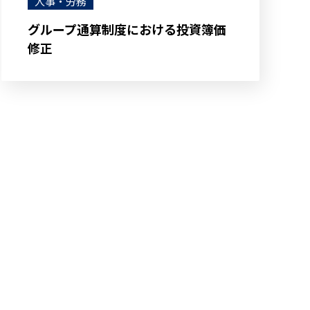
人事・労務
グループ通算制度における投資簿価
修正
せ
す。