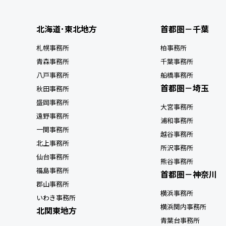
北海道･東北地方
首都圏－千葉
札幌事務所
柏事務所
青森事務所
千葉事務所
八戸事務所
船橋事務所
首都圏－埼玉
秋田事務所
盛岡事務所
大宮事務所
遠野事務所
浦和事務所
一関事務所
越谷事務所
北上事務所
所沢事務所
仙台事務所
熊谷事務所
福島事務所
首都圏－神奈川
郡山事務所
横浜事務所
いわき事務所
横浜関内事務所
北関東地方
青葉台事務所