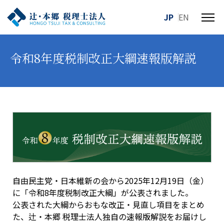
JP
EN
メ
ニ
ュ
令和8年度税制改正大綱速報版解説
ー
を
開
閉
す
る
自由民主党・日本維新の会から2025年12月19日（金）
に「令和8年度税制改正大綱」が公表されました。
公表された大綱からおもな改正・見直し項目をまとめ
た、辻・本郷 税理士法人独自の速報版解説をお届けし