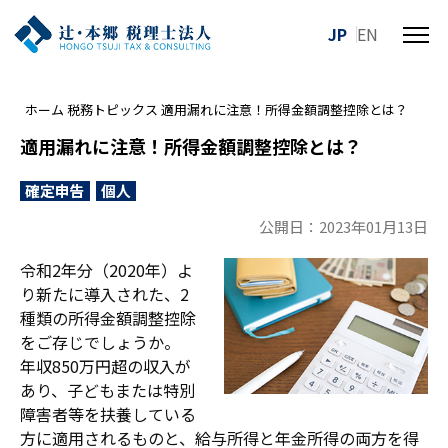
JP
EN
メ
ニ
ュ
ホーム
税務トピックス
適用漏れに注意！所得金額調整控除とは？
ー
を
適用漏れに注意！所得金額調整控除とは？
開
閉
確定申告
個人
す
公開日：2023年01月13日
る
令和2年分（2020年）よ
り新たに導入された、2
種類の所得金額調整控除
をご存じでしょうか。
年収850万円超の収入が
あり、子どもまたは特別
障害者等を扶養している
方に適用されるものと、給与所得と年金所得の両方を得